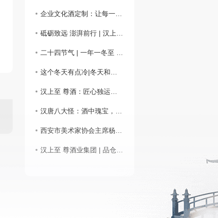
企业文化酒定制：让每一滴酒都承载品牌温度与文化重量
砥砺致远 澎湃前行 | 汉上 至 尊 酒业集团新年祝语
二十四节气 | 一年一冬至 酒韵饺溢香
这个冬天有点冷|冬天和酒来一场暖心约会
汉上至 尊酒：匠心独运的酿造工艺
汉唐八大怪：酒中瑰宝，传承经典
西安市美术家协会主席杨霜林莅临汉上..酒业集团：强化沟通对接，共铸文化名酒
汉上至 尊酒业集团 | 品仓圣原浆 溯汉字根源 护华夏文脉