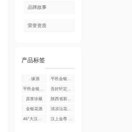
品牌故事
荣誉资质
产品标签
..缘酒
平邑金银花酒-银花酿
平邑金银花酒-金花酿
吾好轩定制酒
原浆珍藏
陕西省新闻工作者协会企业报分会定制酒
金银花酒
清凉沅花酿琼浆酒
46°大汉长安酒（聚友酒）
汉上金尊 酒（玻璃瓶）