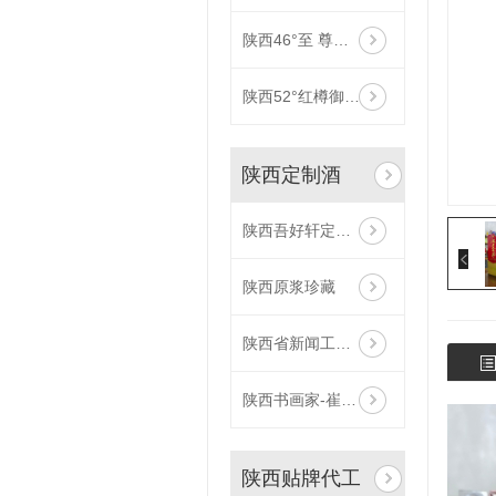
陕西46°至 尊原浆（帝王皇）
陕西52°红樽御品（礼盒）
陕西定制酒
陕西吾好轩定制酒
陕西原浆珍藏
陕西省新闻工作者协会企业报分会定制酒
陕西书画家-崔宝堂定制酒-52°太谷酒
陕西贴牌代工