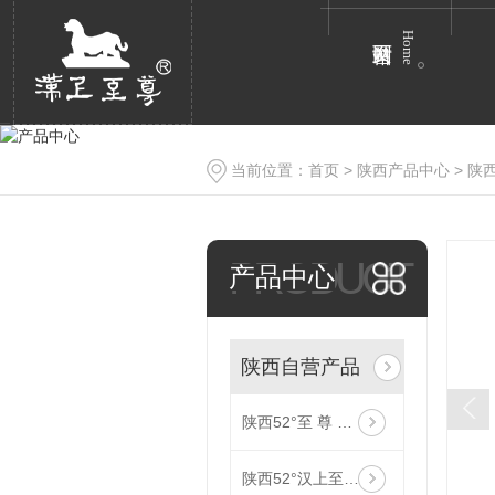
Home
当前位置：
首页
>
陕西产品中心
>
陕
PRODUCT
产品中心
陕西自营产品
陕西52°至 尊 原 浆
陕西52°汉上至 尊（皮盒）