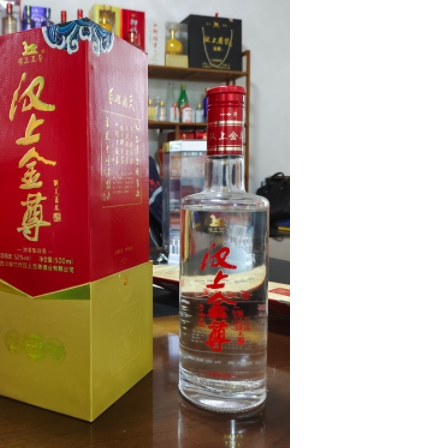
陕西52°汉上至 尊（皮盒）
陕西46°至 尊原浆（帝王皇）