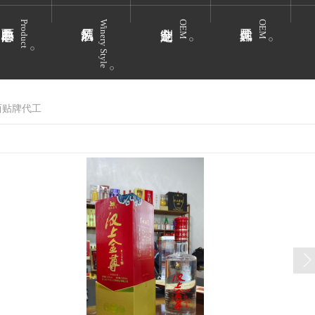
Product
Winery Style
OEM
OEM
西贴牌代工