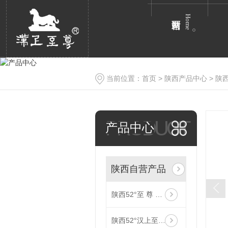
Home
当前位置：
首页
>
陕西产品中心
>
陕
PRODUCT
产品中心
陕西自营产品
陕西52°至 尊 原 浆
陕西52°汉上至 尊（皮盒）