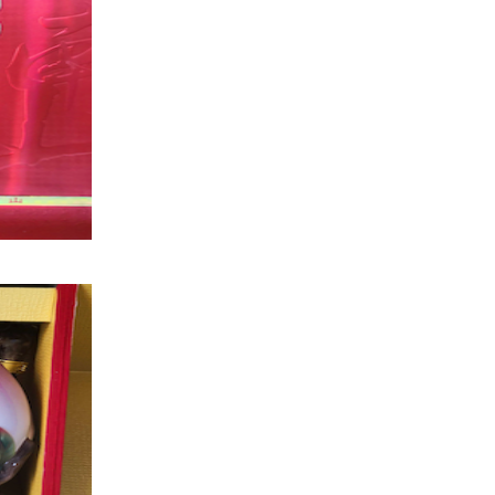
陕西52°红樽御品（礼盒）