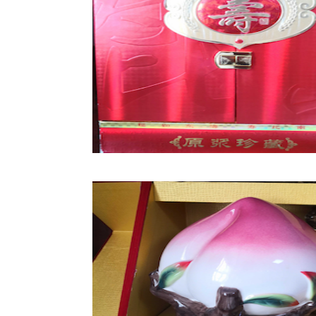
陕西52°汉上至 尊（皮盒）
陕西46°至 尊原浆（帝王皇）