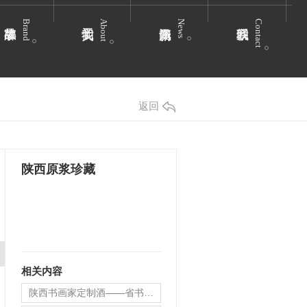
Brand
About
News
Contact
返回
陕西原浆珍藏
相关内容
陕西书画家定制酒——省书协副主席吴福春定制