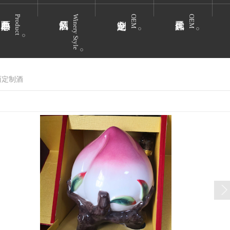
Product
Winery Style
OEM
OEM
西定制酒