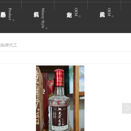
Product
Winery Style
OEM
OEM
西贴牌代工