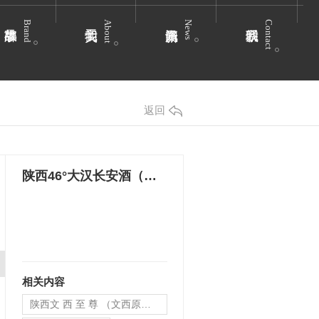
Brand
About
News
Contact
返回
陕西46°大汉长安酒（聚友酒）
相关内容
陕西文 西 至 尊 （文西原浆酒）