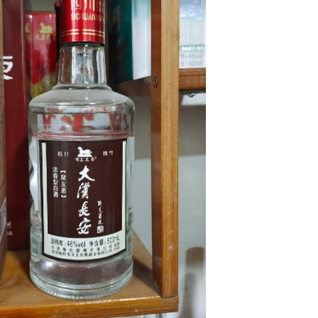
陕西52°汉上至 尊（皮盒）
陕西46°至 尊原浆（帝王皇）