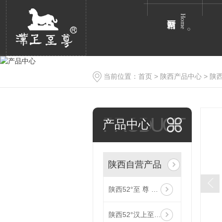
Home
当前位置：
首页
>
陕西产品中心
>
陕
PRODUCT
产品中心
陕西自营产品
陕西52°至 尊 原 浆
陕西52°汉上至 尊（皮盒）